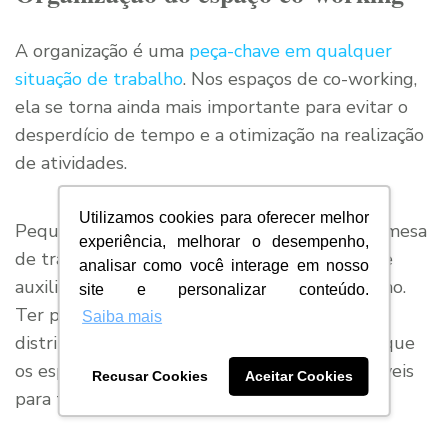
A organização é uma
peça-chave em qualquer
situação de trabalho
. Nos espaços de co-working,
ela se torna ainda mais importante para evitar o
desperdício de tempo e a otimização na realização
de atividades.
Utilizamos cookies para oferecer melhor
Pequenos nichos podem ajudar a organizar a mesa
experiência, melhorar o desempenho,
de trabalho, delimitando o espaço individual e
analisar como você interage em nosso
auxiliando no manuseio de objetos do cotidiano.
site e personalizar conteúdo.
Ter pré-divisões também auxiliam a boa
Saiba mais
distribuição no ambiente em geral, de modo que
os espaços se tornem democráticos e disponíveis
Recusar Cookies
Aceitar Cookies
para todos.