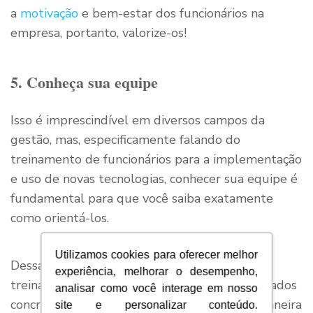
a
motivação
e bem-estar dos funcionários na
empresa, portanto, valorize-os!
5. Conheça sua equipe
Isso é imprescindível em diversos campos da
gestão, mas, especificamente falando do
treinamento de funcionários para a implementação
e uso de novas tecnologias, conhecer sua equipe é
fundamental para que você saiba exatamente
como orientá-los.
Utilizamos cookies para oferecer melhor
Dessa maneira, você será capaz de desenhar
experiência, melhorar o desempenho,
treinamentos que efetivamente trarão resultados
analisar como você interage em nosso
concretos para os funcionários, atuando de maneira
site e personalizar conteúdo.