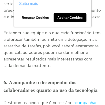
certeira em prol de otimizar habilidades
Saiba mais
preexistentes, preencher lacunas de conhecimento
e eliminar — ou, pelo menos, suavizar — fraquezas.
Recusar Cookies
Aceitar Cookies
Entender sua equipe e o que cada funcionário tem
a oferecer também permite uma delegação mais
assertiva de tarefas, pois você saberá exatamente
quais colaboradores podem se dar melhor e
apresentar resultados mais interessantes com
cada demanda existente.
6. Acompanhe o desempenho dos
colaboradores quanto ao uso da tecnologia
Destacamos, ainda, que é necessário
acompanhar