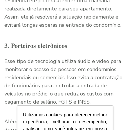
residência ele poderá atender uma chamada
realizada diretamente para seu apartamento.
Assim, ele já resolverá a situação rapidamente e
evitará longas esperas na entrada do condomínio.
3. Porteiros eletrônicos
Esse tipo de tecnologia utiliza áudio e vídeo para
monitorar o acesso de pessoas em condomínios
residenciais ou comerciais. Isso evita a contratação
de funcionários para controlar a entrada de
veículos no prédio, o que reduz os custos com
pagamento de salário, FGTS e INSS.
Utilizamos cookies para oferecer melhor
Além disso, evita que os porteiros noturnos
experiência, melhorar o desempenho,
durm=am durante o expediente e, com isso,
analisar como você interage em nosso