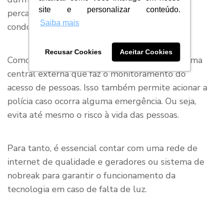
site e personalizar conteúdo.
percam o controle do acesso de pessoas no
Saiba mais
condomínio.
Recusar Cookies
Aceitar Cookies
Como funciona o porteiro eletrônico? Existe uma
central externa que faz o monitoramento do
acesso de pessoas. Isso também permite acionar a
polícia caso ocorra alguma emergência. Ou seja,
evita até mesmo o risco à vida das pessoas.
Para tanto, é essencial contar com uma rede de
internet de qualidade e geradores ou sistema de
nobreak para garantir o funcionamento da
tecnologia em caso de falta de luz.