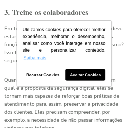
3. Treine os colaboradores
Em todas as instâncias da organização, o time deve
Utilizamos cookies para oferecer melhor
estar devidamente treinado para cumprir suas
experiência, melhorar o desempenho,
analisar como você interage em nosso
funções da melhor maneira possível, não é mesmo?
site e personalizar conteúdo.
Isso também se estende para o assunto da
Saiba mais
segurança digital.
Recusar Cookies
Aceitar Cookies
Quando os colaboradores realmente entendem
qual é a proposta da segurança digital, eles se
tornam mais capazes de reforçar boas práticas de
atendimento para, assim, preservar a privacidade
dos clientes. Eles precisam compreender, por
exemplo, a necessidade de não passar informações
sigilosas por telefone.