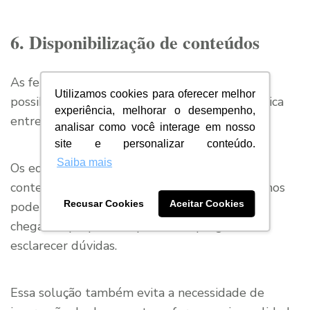
6. Disponibilização de conteúdos
As ferramentas de gestão de universidades
Utilizamos cookies para oferecer melhor
possibilitam uma comunicação mais democrática
experiência, melhorar o desempenho,
entre professores e estudantes.
analisar como você interage em nosso
site e personalizar conteúdo.
Saiba mais
Os educadores conseguem disponibilizar
conteúdos em ambiente online. Assim, os alunos
Recusar Cookies
Aceitar Cookies
podem acessar os assuntos antes da aula,
chegando preparados para fazer perguntas e
esclarecer dúvidas.
Essa solução também evita a necessidade de