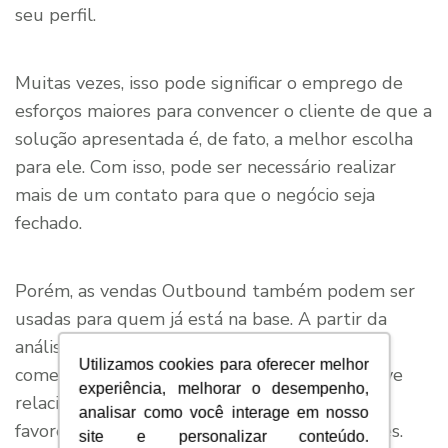
seu perfil.
Muitas vezes, isso pode significar o emprego de
esforços maiores para convencer o cliente de que a
solução apresentada é, de fato, a melhor escolha
para ele. Com isso, pode ser necessário realizar
mais de um contato para que o negócio seja
fechado.
Porém, as vendas Outbound também podem ser
usadas para quem já está na base. A partir da
análise de perfil e comportamento, o time
Utilizamos cookies para oferecer melhor
comercial faz ofertas para quem já tem ou teve
experiência, melhorar o desempenho,
relacionamento com o empreendimento,
analisar como você interage em nosso
favorecendo a geração de novas oportunidades.
site e personalizar conteúdo.