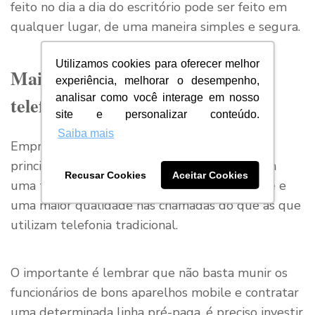
feito no dia a dia do escritório pode ser feito em
qualquer lugar, de uma maneira simples e segura.
Utilizamos cookies para oferecer melhor
Mais qualidade nas chamadas
experiência, melhorar o desempenho,
analisar como você interage em nosso
telefônicas
site e personalizar conteúdo.
Saiba mais
Empresas que utilizam telefonia móvel,
principalmente com tecnologia VoIP, possuem
Recusar Cookies
Aceitar Cookies
uma transmissão de dados bem mais eficiente e
uma maior qualidade nas chamadas do que as que
utilizam telefonia tradicional.
O importante é lembrar que não basta munir os
funcionários de bons aparelhos mobile e contratar
uma determinada linha pré-paga, é preciso investir