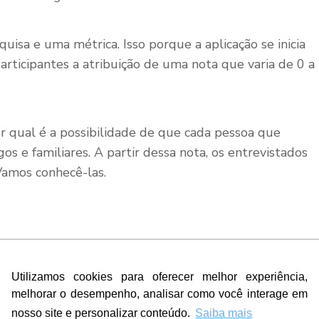
sa e uma métrica. Isso porque a aplicação se inicia
articipantes a atribuição de uma nota que varia de 0 a
er qual é a possibilidade de que cada pessoa que
s e familiares. A partir dessa nota, os entrevistados
 Vamos conhecê-las.
dentificam como os mais propensos a recomendar a sua
Utilizamos cookies para oferecer melhor experiência,
, que estão dispostos a comprar os produtos e serviços
melhorar o desempenho, analisar como você interage em
ntificados pelas notas 9 e 10.
nosso site e personalizar conteúdo.
Saiba mais