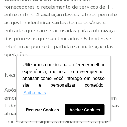
fornecedores, o recebimento de serviços de TI,
entre outros. A avaliação desses fatores permite
ao gestor identificar saídas desnecessárias e
entradas que não serão usadas para a otimização
dos processos que são limitados. Os limites se
referem ao ponto de partida e à finalização das
operações.
Utilizamos cookies para oferecer melhor
experiência, melhorar o desempenho,
Escolha os colaboradores envolvidos
analisar como você interage em nosso
site e personalizar conteúdo.
Após a identificação das entradas e saídas da
Saiba mais
empresa, defina os colaboradores envolvidos em
todos os processos. Estabeleça quais profissionais
Recusar Cookies
Aceitar Cookies
atuarão ativamente no mapeamento dos
processos e designe as atividades pelas quais