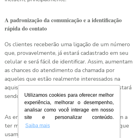
A padronização da comunicação e a identificação
rápida do contato
Os clientes receberão uma ligação de um número
que, provavelmente, já estará cadastrado em seu
celular e será fácil de identificar. Assim, aumentam
as chances do atendimento da chamada por
aqueles que estão realmente interessados na
aquisição de algum produto ou serviço que estará
Utilizamos cookies para oferecer melhor
sendo oferecido.
experiência, melhorar o desempenho,
analisar como você interage em nosso
As empresas que adotam esse modelo passam a
site e personalizar conteúdo.
ter mais credibilidade perante o mercado porque
Saiba mais
usam de uma medida regulamentada pela