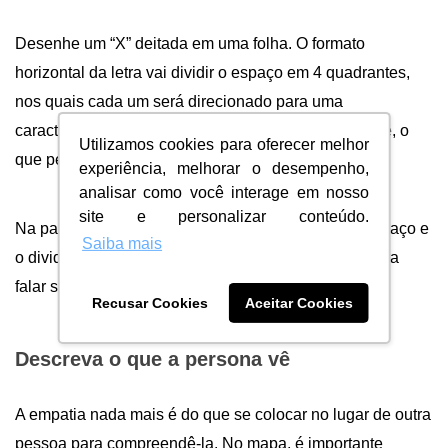
Desenhe um “X” deitada em uma folha. O formato
horizontal da letra vai dividir o espaço em 4 quadrantes,
nos quais cada um será direcionado para uma
característica da persona, como o que ouve, o que vê, o
Utilizamos cookies para oferecer melhor
que pensa/sente e o que fala/faz.
experiência, melhorar o desempenho,
analisar como você interage em nosso
site e personalizar conteúdo.
Na parte inferior da folha, selecione um pequeno espaço e
Saiba mais
o divida ao meio. Esse canto também será usado para
falar sobre as dores e as necessidades da persona.
Recusar Cookies
Aceitar Cookies
Descreva o que a persona vê
A empatia nada mais é do que se colocar no lugar de outra
pessoa para compreendê-la. No mapa, é importante