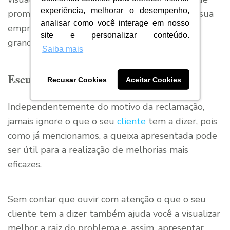
experiência, melhorar o desempenho,
promover a sua marca, manchar a imagem da sua
analisar como você interage em nosso
empresa também é uma possibilidade muito
site e personalizar conteúdo.
grande nessas plataformas.
Saiba mais
Escute o cliente
Recusar Cookies
Aceitar Cookies
Independentemente do motivo da reclamação,
jamais ignore o que o seu
cliente
tem a dizer, pois
como já mencionamos, a queixa apresentada pode
ser útil para a realização de melhorias mais
eficazes.
Sem contar que ouvir com atenção o que o seu
cliente tem a dizer também ajuda você a visualizar
melhor a raiz do problema e, assim, apresentar