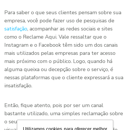
Para saber o que seus clientes pensam sobre sua
empresa, você pode fazer uso de pesquisas de
satisfação
, acompanhar as redes sociais e sites
como o Reclame Aqui. Vale ressaltar que o
Instagram e o Facebook têm sido um dos canais
mais utilizados pelas empresas para ter acesso
mais próximo com o público. Logo, quando há
alguma queixa ou decepção sobre o serviço, é
nessas plataformas que o cliente expressará a sua
insatisfação.
Então, fique atento, pois por ser um canal
bastante utilizado, uma simples reclamação sobre
o seu produto ou serviço terá milhões de
visualizações. Ou seja, assim como as chances de
Utilizamos cookies para oferecer melhor