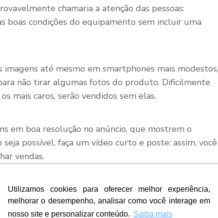
provavelmente chamaria a atenção das pessoas:
as boas condições do equipamento sem incluir uma
oas imagens até mesmo em smartphones mais modestos
ra não tirar algumas fotos do produto. Dificilmente
s mais caros, serão vendidos sem elas.
ens em boa resolução no anúncio, que mostrem o
seja possível, faça um vídeo curto e poste: assim, você
har vendas.
Utilizamos cookies para oferecer melhor experiência,
melhorar o desempenho, analisar como você interage em
nosso site e personalizar conteúdo.
Saiba mais
e melhores condições para fechar a compra, como