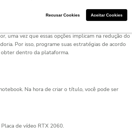
. O Mercado Livre facilita essas possibilidades por
m a opção de cortar as taxas no pagamento a prazo.
Recusar Cookies
Aceitar Cookies
or, uma vez que essas opções implicam na redução do
doria. Por isso, programe suas estratégias de acordo
 obter dentro da plataforma.
ebook. Na hora de criar o título, você pode ser
 Placa de vídeo RTX 2060.