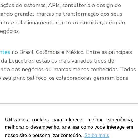
ações de sistemas, APIs, consultoria e design de
iliando grandes marcas na transformação dos seus
ento e relacionamento com o consumidor, além do
egócios.
entes
no Brasil, Colômbia e México. Entre as principais
da Leucotron estão os mais variados tipos de
ndo dos negócios ou marcas menos conhecidas. Todos
seu principal foco, os colaboradores geraram bons
 Leucotron é de extrema importância para as empresas
ilidade no mercado. Com o seu auxílio é possível
Utilizamos cookies para oferecer melhor experiência,
utilizá-la como um diferencial competitivo, bem como
melhorar o desempenho, analisar como você interage em
ormações cheguem a todos os envolvidos na operação
nosso site e personalizar conteúdo.
Saiba mais