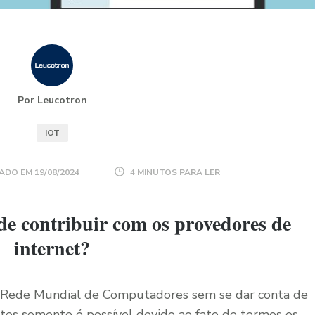
Por Leucotron
IOT
ADO EM
19/08/2024
4 MINUTOS PARA LER
e contribuir com os provedores de
internet?
 Rede Mundial de Computadores sem se dar conta de
ites somente é possível devido ao fato de termos os