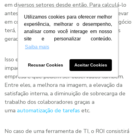
em diversos setores desde então. Para calculá-lo
antes de concluir um investimento é preciso levar
Utilizamos cookies para oferecer melhor
em consideração os possíveis ganhos que o negócio
experiência, melhorar o desempenho,
terá, como aumento nas receitas ou economias
analisar como você interage em nosso
geradas.
site e personalizar conteúdo.
Saiba mais
Isso em termos financeiros, pois há outros
Recusar Cookies
Aceitar Cookies
impactos que podem ser importantes para a
empresa e que podem ser observados também.
Entre eles, a melhora na imagem, a elevação da
satisfação interna, a diminuição de sobrecarga de
trabalho dos colaboradores graças a
uma
automatização de tarefas
etc.
No caso de uma ferramenta de TI, o ROI consistirá