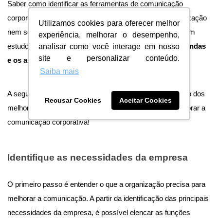
Saber como identificar as ferramentas de comunicação
corporativa que podem trazer melhorias para uma organização
Utilizamos cookies para oferecer melhor
nem sempre é simples. Para isso, é importante realizar um
experiência, melhorar o desempenho,
analisar como você interage em nosso
estudo do contexto da empresa para
investigar as demandas
site e personalizar conteúdo.
e os aspectos que precisam de melhorias
.
Saiba mais
A seguir, confira algumas dicas que vão ajudar na seleção dos
Recusar Cookies
Aceitar Cookies
melhores recursos para implementar no negócio e aprimorar a
comunicação corporativa!
Identifique as necessidades da empresa
O primeiro passo é entender o que a organização precisa para
melhorar a comunicação. A partir da identificação das principais
necessidades da empresa, é possível elencar as funções