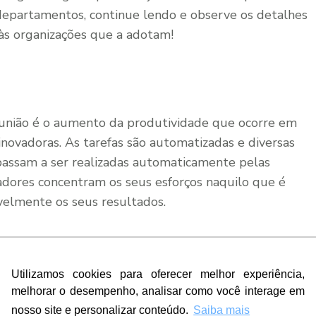
departamentos, continue lendo e observe os detalhes
 às organizações que a adotam!
 união é o aumento da produtividade que ocorre em
novadoras. As tarefas são automatizadas e diversas
 passam a ser realizadas automaticamente pelas
adores concentram os seus esforços naquilo que é
velmente os seus resultados.
Utilizamos cookies para oferecer melhor experiência,
a com os clientes pelo uso das ferramentas
melhorar o desempenho, analisar como você interage em
olaboradores minimizam o tempo gasto com
nosso site e personalizar conteúdo.
Saiba mais