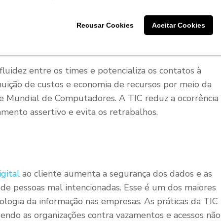
vem os problemas de modo mais efetivo. Há um
m a implementação de plataformas inovadoras de
Recusar Cookies
Aceitar Cookies
o dos processos organizacionais.
luidez entre os times e potencializa os contatos à
nuição de custos e economia de recursos por meio da
e Mundial de Computadores. A TIC reduz a ocorrência
mento assertivo e evita os retrabalhos.
gital
ao cliente aumenta a segurança dos dados e as
s de pessoas mal intencionadas. Esse é um dos maiores
ologia da informação nas empresas. As práticas da TIC
ndo as organizações contra vazamentos e acessos não