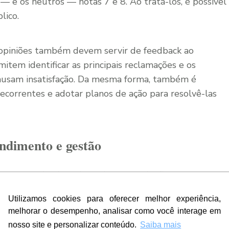
— e os neutros — notas 7 e 8. Ao tratá-los, é possível
lico.
 opiniões também devem servir de feedback ao
mitem identificar as principais reclamações e os
ausam insatisfação. Da mesma forma, também é
recorrentes e adotar planos de ação para resolvê-las
endimento e gestão
da em resultados adote algumas soluções em
imento ao cliente. Nesse sentido, uma
tendência
cada
Utilizamos cookies para oferecer melhor experiência,
vo é o conceito omnichannel, ou seja, a presença de
melhorar o desempenho, analisar como você interage em
municação de forma integrada.
nosso site e personalizar conteúdo.
Saiba mais