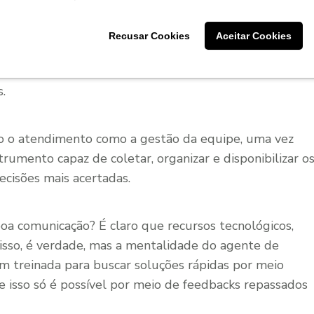
or um cliente durante o atendimento pelas redes
Recusar Cookies
Aceitar Cookies
disponível em um software de chamados. Assim, caso
o novamente, o colaborador que o atender terá acesso
.
nto o atendimento como a gestão da equipe, uma vez
rumento capaz de coletar, organizar e disponibilizar o
cisões mais acertadas.
a comunicação? É claro que recursos tecnológicos,
 isso, é verdade, mas a mentalidade do agente de
treinada para buscar soluções rápidas por meio
 isso só é possível por meio de feedbacks repassados