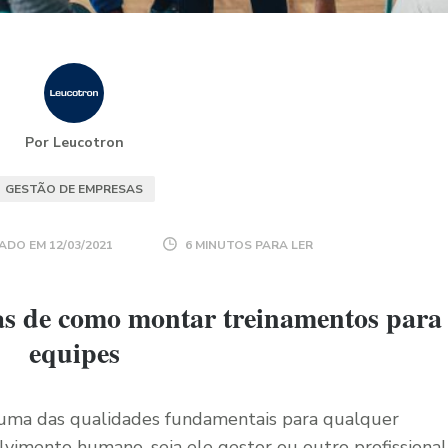
Por Leucotron
GESTÃO DE EMPRESAS
ADO EM
12/03/2021
6 MINUTOS PARA LER
icas de como montar treinamentos para
equipes
uma das qualidades fundamentais para qualquer
lvimento humano, seja ele gestor ou outro profissional