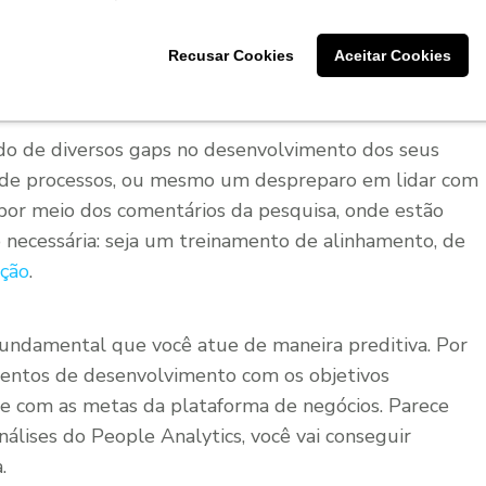
 e percebeu que o resultado do NPS (Net Promoter
r) está caindo em decorrência da
qualidade do
Recusar Cookies
Aceitar Cookies
do de diversos gaps no desenvolvimento dos seus
 de processos, ou mesmo um despreparo em lidar com
, por meio dos comentários da pesquisa, onde estão
o necessária: seja um treinamento de alinhamento, de
ação
.
 fundamental que você atue de maneira preditiva. Por
amentos de desenvolvimento com os objetivos
s e com as metas da plataforma de negócios. Parece
análises do People Analytics, você vai conseguir
.