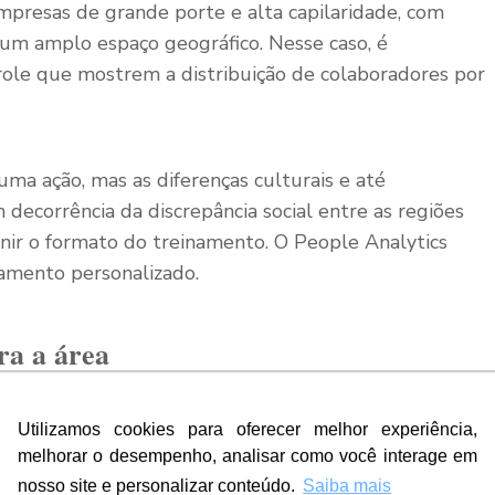
resas de grande porte e alta capilaridade, com
um amplo espaço geográfico. Nesse caso, é
trole que mostrem a distribuição de colaboradores por
a ação, mas as diferenças culturais e até
decorrência da discrepância social entre as regiões
finir o formato do treinamento. O People Analytics
amento personalizado.
ra a área
or sobre as metas da gestão, você deve definir quais
Utilizamos cookies para oferecer melhor experiência,
i, também é muito importante ter em mãos os
melhorar o desempenho, analisar como você interage em
equipe. Vamos supor que você é um gestor de
nosso site e personalizar conteúdo.
Saiba mais