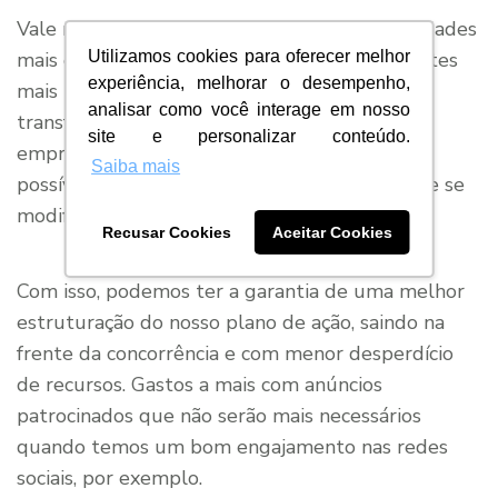
Vale ressaltar que saber quais são as necessidades
Utilizamos cookies para oferecer melhor
mais comuns dos seus clientes é uma das partes
experiência, melhorar o desempenho,
mais importantes desse processo de
analisar como você interage em nosso
transformação. Isso porque a proposta da sua
site e personalizar conteúdo.
empresa deve corresponder da melhor forma
Saiba mais
possível à expectativa do seu consumidor, que se
modifica constantemente.
Recusar Cookies
Aceitar Cookies
Com isso, podemos ter a garantia de uma melhor
estruturação do nosso plano de ação, saindo na
frente da concorrência e com menor desperdício
de recursos. Gastos a mais com anúncios
patrocinados que não serão mais necessários
quando temos um bom engajamento nas redes
sociais, por exemplo.