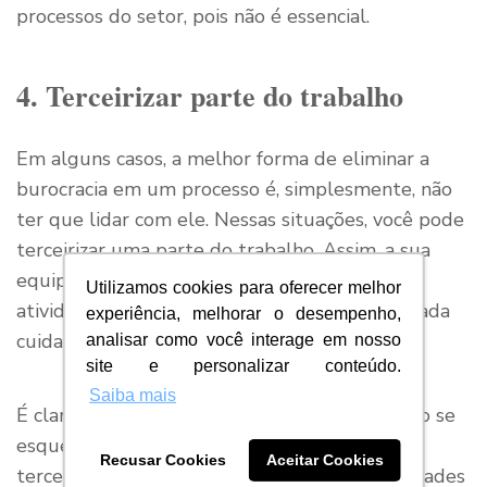
processos do setor, pois não é essencial.
4. Terceirizar parte do trabalho
Em alguns casos, a melhor forma de eliminar a
burocracia em um processo é, simplesmente, não
ter que lidar com ele. Nessas situações, você pode
terceirizar uma parte do trabalho. Assim, a sua
equipe fica livre para se concentrar em outras
Utilizamos cookies para oferecer melhor
atividades, enquanto uma empresa especializada
experiência, melhorar o desempenho,
cuida daquele processo específico.
analisar como você interage em nosso
site e personalizar conteúdo.
Saiba mais
É claro que a terceirização exige cuidados. Não se
esqueça de que você está envolvendo uma
Recusar Cookies
Aceitar Cookies
terceira parte, um “agente externo”, nas atividades