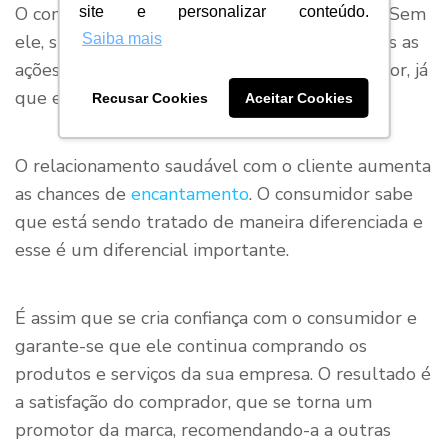
O consumidor é a peça-chave do seu negócio. Sem
site e personalizar conteúdo.
ele, sua empresa vai à falência. Portanto, todas as
Saiba mais
ações devem ser direcionadas para o comprador, já
que essas atitudes impactarão os resultados.
Recusar Cookies
Aceitar Cookies
O relacionamento saudável com o cliente aumenta
as chances de
encantamento
. O consumidor sabe
que está sendo tratado de maneira diferenciada e
esse é um diferencial importante.
É assim que se cria confiança com o consumidor e
garante-se que ele continua comprando os
produtos e serviços da sua empresa. O resultado é
a satisfação do comprador, que se torna um
promotor da marca, recomendando-a a outras