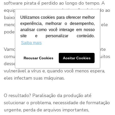
software pirata é perdido ao longo do tempo. A
equipe se torna menos produtiva não só devido ao
baixo desempenho do programa, como já
Utilizamos cookies para oferecer melhor
experiência, melhorar o desempenho,
mencionamos, mas devido aos problemas que ele
analisar como você interage em nosso
pode causar.
site e personalizar conteúdo.
Saiba mais
Vamos pensar apenas em um exemplo, bastante
comum para quem utiliza esse expediente: muitos
Recusar Cookies
Aceitar Cookies
desses programas deixam seu equipamento
vulnerável a vírus e, quando você menos espera,
eles infectam suas máquinas.
O resultado? Paralisação da produção até
solucionar o problema, necessidade de formatação
urgente, perda de arquivos importantes,