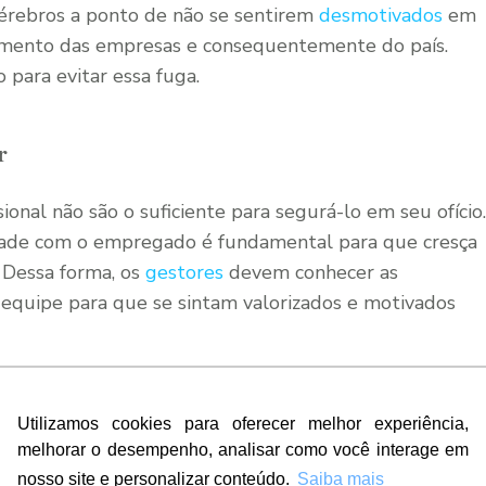
érebros a ponto de não se sentirem
desmotivados
em
scimento das empresas e consequentemente do país.
 para evitar essa fuga.
r
sional não são o suficiente para segurá-lo em seu ofício.
ridade com o empregado é fundamental para que cresça
. Dessa forma, os
gestores
devem conhecer as
a equipe para que se sintam valorizados e motivados
e transparente
Utilizamos cookies para oferecer melhor experiência,
melhorar o desempenho, analisar como você interage em
a necessidade humana para um bom desempenho em
nosso site e personalizar conteúdo.
Saiba mais