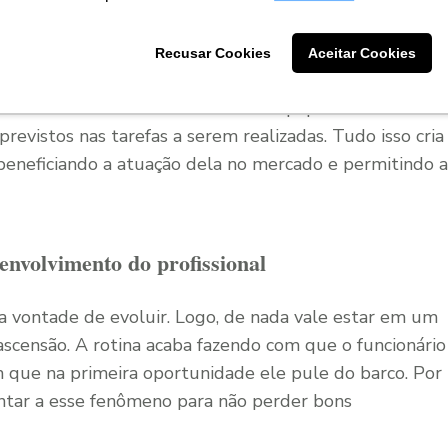
te de trabalho, não é diferente, já que a
comunicação
 execução perfeita de um projeto.
Recusar Cookies
Aceitar Cookies
e nas decisões e comunicar toda a equipe de forma
revistos nas tarefas a serem realizadas. Tudo isso cria
 beneficiando a atuação dela no mercado e permitindo a
senvolvimento do profissional
 vontade de evoluir. Logo, de nada vale estar em um
scensão. A rotina acaba fazendo com que o funcionário
m que na primeira oportunidade ele pule do barco. Por
tentar a esse fenômeno para não perder bons