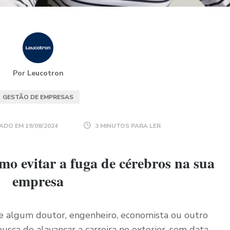
Por Leucotron
GESTÃO DE EMPRESAS
ADO EM
19/08/2024
3 MINUTOS PARA LER
o evitar a fuga de cérebros na sua
empresa
bre algum doutor, engenheiro, economista ou outro
busca de alavancar a carreira no exterior, sem data