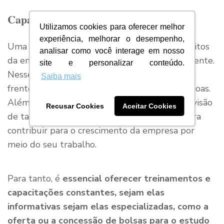
Capacite a equipe constantemente
Utilizamos cookies para oferecer melhor
experiência, melhorar o desempenho,
Uma equipe capacitada e alinhada aos propósitos
analisar como você interage em nosso
da empresa tende a ser mais produtiva e eficiente.
site e personalizar conteúdo.
Nesse sentido, torna-se fundamental ter uma
Saiba mais
frente que se preocupe com a gestão de pessoas.
Além da necessidade de boa distribuição e divisão
Recusar Cookies
Aceitar Cookies
de tarefas, a equipe necessita de estímulo para
contribuir para o crescimento da empresa por
meio do seu trabalho.
Para tanto, é
essencial oferecer treinamentos e
capacitações constantes, sejam elas
informativas sejam elas especializadas, como a
oferta ou a concessão de bolsas para o estudo