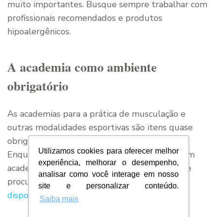
muito importantes. Busque sempre trabalhar com
profissionais recomendados e produtos
hipoalergênicos.
A academia como ambiente
obrigatório
As academias para a prática de musculação e
outras modalidades esportivas são itens quase
obrigatórios em hotéis de todo o mundo.
Utilizamos cookies para oferecer melhor
Enquanto algumas unidades famosas oferecem
experiência, melhorar o desempenho,
academias privativas, hotéis de pequeno porte
analisar como você interage em nosso
procuram
aliar a tecnologia com o espaço
site e personalizar conteúdo.
disponível
.
Saiba mais