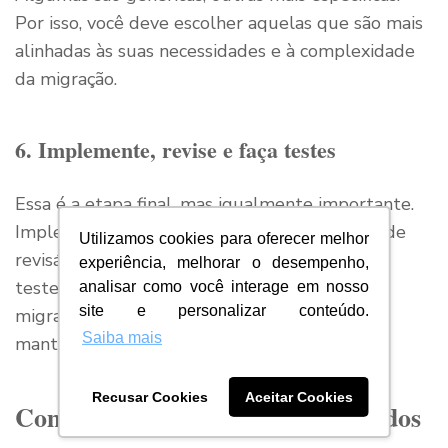
Por isso, você deve escolher aquelas que são mais
alinhadas às suas necessidades e à complexidade
da migração.
6. Implemente, revise e faça testes
Essa é a etapa final, mas igualmente importante.
Implemente a migração, mas não se esqueça de
Utilizamos cookies para oferecer melhor
revisá-la constantemente. E, sobretudo, faça
experiência, melhorar o desempenho,
testes. Eles garantem que os dados foram
analisar como você interage em nosso
site e personalizar conteúdo.
migrados com sucesso e que a integridade foi
Saiba mais
mantida.
Recusar Cookies
Aceitar Cookies
Como funciona a migração de dados