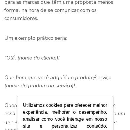
para as marcas que têm uma proposta menos
formal na hora de se comunicar com os
consumidores.
Um exemplo prático seria:
“Olá, (nome do cliente)!
Que bom que você adquiriu o produto/serviço
(nome do produto ou serviço)!
Queremos saber se você ficou satisfeito(a) com
Utilizamos cookies para oferecer melhor
experiência, melhorar o desempenho,
essa experiência, por isso, estamos te enviando um
analisar como você interage em nosso
questionário rápido. Leva só uns minutinhos pra
site e personalizar conteúdo.
preencher e nos contar o que você achou!