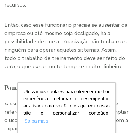
recursos.
Então, caso esse funcionário precise se ausentar da
empresa ou até mesmo seja desligado, há a
possibilidade de que a organização não tenha mais
ninguém para operar aqueles sistemas. Assim,
todo o trabalho de treinamento deve ser feito do
zero, o que exige muito tempo e muito dinheiro.
Pouca escalabilidade
Utilizamos cookies para oferecer melhor
experiência, melhorar o desempenho,
A escalabilidade, no contexto da tecnologia, se
analisar como você interage em nosso
refere à capacidade que a empresa tem de ampliar
site e personalizar conteúdo.
o uso de determinada ferramenta de acordo com a
Saiba mais
expansão das suas atividades. Se a organização