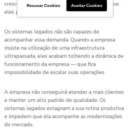
cresce, é preciso ampliar seus sistemas para que
Recusar Cookies
Aceitar Cookies
eles promovam o suporte às operações.
Os sistemas legados não são capazes de
acompanhar essa demanda. Quando a empresa
insiste na utilização de uma infraestrutura
ultrapassada, eles acabam tolhendo a dinâmica de
funcionamento da empresa — que fica
impossibilidade de escalar suas operações.
A empresa não conseguirá atender a mais clientes
e manter um alto padrão de qualidade. Os
sistemas legados estagnam a sua rotina produtiva
e impedem que ela acompanhe as modernizações
do mercado.