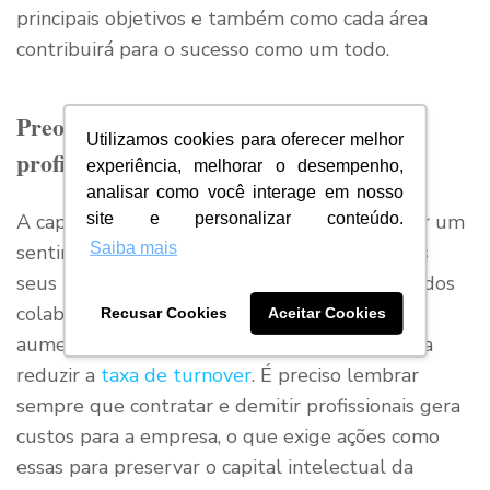
principais objetivos e também como cada área
contribuirá para o sucesso como um todo.
Preocupe-se com a capacitação de seus
Utilizamos cookies para oferecer melhor
profissionais
experiência, melhorar o desempenho,
analisar como você interage em nosso
site e personalizar conteúdo.
A capacitação dos profissionais, além de trazer um
Saiba mais
sentimento de valorização da empresa com os
seus membros, permitirá maior engajamento dos
colaboradores em suas próprias funções,
Recusar Cookies
Aceitar Cookies
aumentará a retenção, além de contribuir para
reduzir a
taxa de turnover
. É preciso lembrar
sempre que contratar e demitir profissionais gera
custos para a empresa, o que exige ações como
essas para preservar o capital intelectual da