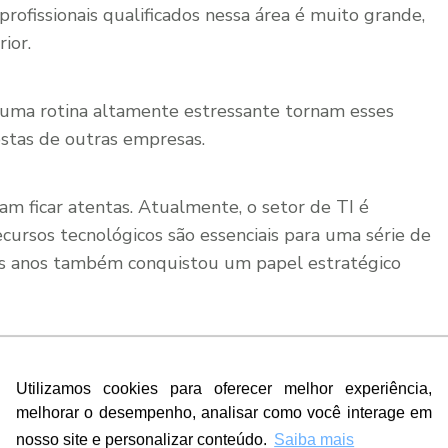
rofissionais qualificados nessa área é muito grande,
ior.
e uma rotina altamente estressante tornam esses
stas de outras empresas.
sam ficar atentas. Atualmente, o setor de TI é
cursos tecnológicos são essenciais para uma série de
mos anos também conquistou um papel estratégico
sse setor atrasa o desenvolvimento de qualquer
tivo em sua performance, tanto junto aos clientes
Utilizamos cookies para oferecer melhor experiência,
melhorar o desempenho, analisar como você interage em
nosso site e personalizar conteúdo.
Saiba mais