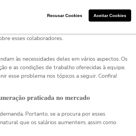
atividade do setor de TI
Recusar Cookies
Aceitar Cookies
duzir o turnover
em TI, as empresas precisam
obre esses colaboradores.
ndam às necessidades deles em vários aspectos. Os
ção e as condições de trabalho oferecidas à equipe.
ir esse problema nos tópicos a seguir. Confira!
uneração praticada no mercado
e demanda. Portanto, se a procura por esses
é natural que os salários aumentem, assim como