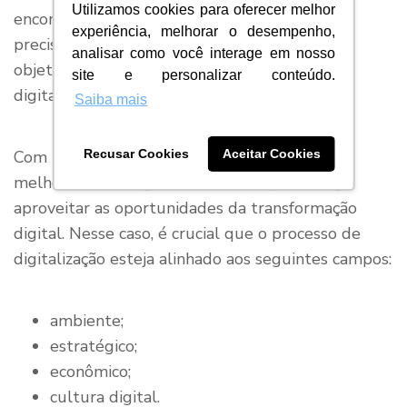
Utilizamos cookies para oferecer melhor
encontrar pela frente. Como mencionamos, é
experiência, melhorar o desempenho,
preciso que você defina de forma clara quais
analisar como você interage em nosso
objetivos pretende alcançar por meio da
site e personalizar conteúdo.
digitalização.
Saiba mais
Com base nessas metas, você consegue traçar
Recusar Cookies
Aceitar Cookies
melhores estratégias de maneira que consiga
aproveitar as oportunidades da transformação
digital. Nesse caso, é crucial que o processo de
digitalização esteja alinhado aos seguintes campos:
ambiente;
estratégico;
econômico;
cultura digital.