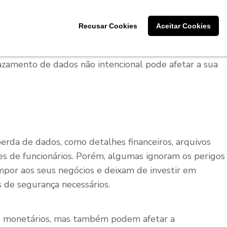
bons serviços ou produtos. Mesmo ao simplesmente
Recusar Cookies
Aceitar Cookies
, seus
clientes
confiam em você informações
abusaria das informações de seus clientes
amento de dados não intencional pode afetar a sua
perda de dados, como detalhes financeiros, arquivos
ões de funcionários. Porém, algumas ignoram os perigos
por aos seus negócios e deixam de investir em
 de segurança necessários.
s monetários, mas também podem afetar a