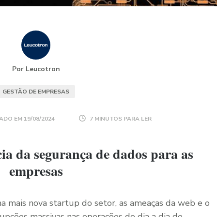
Por Leucotron
GESTÃO DE EMPRESAS
ADO EM
19/08/2024
7 MINUTOS PARA LER
ia da segurança de dados para as
empresas
a mais nova startup do setor, as ameaças da web e o
pções massivas nas operações do dia a dia de