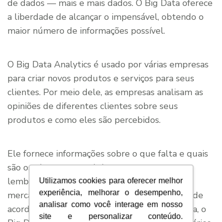
de dados — mais e mais dados. O Big Data oferece
a liberdade de alcançar o impensável, obtendo o
maior número de informações possível.
O Big Data Analytics é usado por várias empresas
para criar novos produtos e serviços para seus
clientes. Por meio dele, as empresas analisam as
opiniões de diferentes clientes sobre seus
produtos e como eles são percebidos.
Ele fornece informações sobre o que falta e quais
são os elementos mais importantes a serem
lembrados ao desenvolver algo novo para o
Utilizamos cookies para oferecer melhor
experiência, melhorar o desempenho,
mercado. Isso os ajuda a criar novos produtos de
analisar como você interage em nosso
acordo com a necessidade do cliente. Em suma, o
site e personalizar conteúdo.