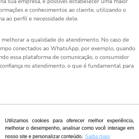
a na sua empresa, é possível estabelecer uma maior
formações e conhecimentos ao cliente, utilizando o
a ao perfil e necessidade dele.
e melhorar a qualidade do atendimento. No caso de
tempo conectados ao WhatsApp, por exemplo, quando
ando essa plataforma de comunicação, o consumidor
e confiança no atendimento, o que é fundamental para
ificada garante uma melhor qualidade no atendimento
Utilizamos cookies para oferecer melhor experiência,
timo fator para tornar positiva a experiência de compra.
melhorar o desempenho, analisar como você interage em
vos que comprometem a experiência do consumidor é a
nosso site e personalizar conteúdo.
Saiba mais