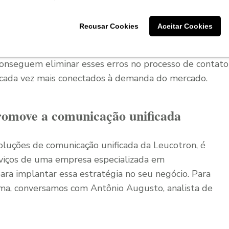
mento
da empresa.
Recusar Cookies
Aceitar Cookies
to ou falta de eficiência na entrega de informações
ueira mais contratar os seus serviços. Em resposta a
 conseguem eliminar esses erros no processo de contato
s cada vez mais conectados à demanda do mercado.
romove a comunicação unificada
luções de comunicação unificada da Leucotron, é
viços de uma empresa especializada em
ra implantar essa estratégia no seu negócio. Para
ma, conversamos com Antônio Augusto, analista de