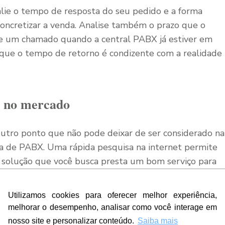
alie o tempo de resposta do seu pedido e a forma
oncretizar a venda. Analise também o prazo que o
e um chamado quando a central PABX já estiver em
e que o tempo de retorno é condizente com a realidade
o no mercado
utro ponto que não pode deixar de ser considerado na
da de PABX. Uma rápida pesquisa na internet permite
a solução que você busca presta um bom serviço para
Utilizamos cookies para oferecer melhor experiência,
melhorar o desempenho, analisar como você interage em
ação da empresa. Entre elas, buscar por avaliações na
nosso site e personalizar conteúdo.
Saiba mais
azer uma pesquisa em sites como Reclame Aqui.