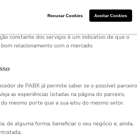
Recusar Cookies
Aceitar Cookies
entes e ex-clientes do fornecedor em potencial,
licações do mercado e, ainda, se costuma participar
ação constante dos serviços é um indicativo de que o
 bom relacionamento com o mercado.
sso
ecedor de PABX já permite saber se o possível parceir
eja as experiências listadas na página do parceiro,
s do mesmo porte que a sua e/ou do mesmo setor.
ia, de alguma forma, beneficiar o seu negócio e, ainda,
ntratada.