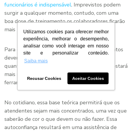
funcionários é indispensável
. Imprevistos podem
surgir a qualquer momento, contudo, com uma
boa dose de treinamento os colaboradores ficarão
mais precavidos.
Utilizamos cookies para oferecer melhor
experiência, melhorar o desempenho,
analisar como você interage em nosso
Para que sejam mais eficazes, esses treinamentos
site e personalizar conteúdo.
devem ser realizados tanto com os novatos,
Saiba mais
quanto com os veteranos. Assim, sua equipe estará
mais sincronizada e preparada para utilizar as
Recusar Cookies
Aceitar Cookies
ferramentas de proteção de dados.
No cotidiano, essa base teórica permitirá que os
atendentes sejam mais concentrados, uma vez que
saberão de cor o que devem ou não fazer. Essa
autoconfiança resultará em uma assistência de