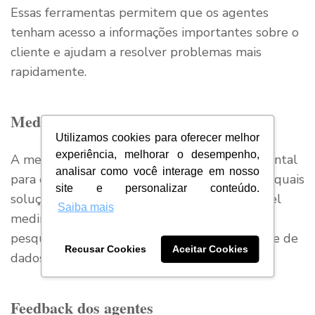
Essas ferramentas permitem que os agentes
tenham acesso a informações importantes sobre o
cliente e ajudam a resolver problemas mais
rapidamente.
Medição da satisfação do cliente
Utilizamos cookies para oferecer melhor
experiência, melhorar o desempenho,
A medição da satisfação do cliente é fundamental
analisar como você interage em nosso
para entender o que precisa ser melhorado e quais
site e personalizar conteúdo.
soluções devem ser implementadas. É possível
Saiba mais
medir a satisfação do cliente por meio de
pesquisas, avaliações de atendimento e análise de
Recusar Cookies
Aceitar Cookies
dados.
Feedback dos agentes