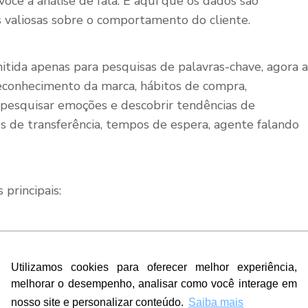
você à análise de fala. É aqui que os dados são
 valiosas sobre o comportamento do cliente.
itida apenas para pesquisas de palavras-chave, agora a
reconhecimento da marca, hábitos de compra,
 pesquisar emoções e descobrir tendências de
os de transferência, tempos de espera, agente falando
principais:
Utilizamos cookies para oferecer melhor experiência,
melhorar o desempenho, analisar como você interage em
nosso site e personalizar conteúdo.
Saiba mais
iro componente da análise de fala. Os dados são