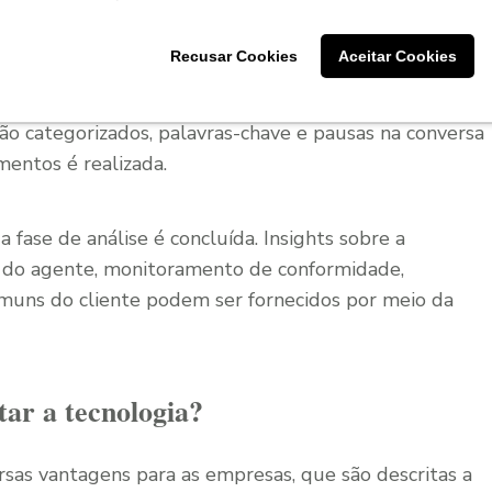
vivo para áudio de texto ou reconhecimento de fala
nscritos e preparados para análise.
Recusar Cookies
Aceitar Cookies
são categorizados, palavras-chave e pausas na conversa
imentos é realizada.
a fase de análise é concluída. Insights sobre a
do agente, monitoramento de conformidade,
omuns do cliente podem ser fornecidos por meio da
tar a tecnologia?
ersas vantagens para as empresas, que são descritas a