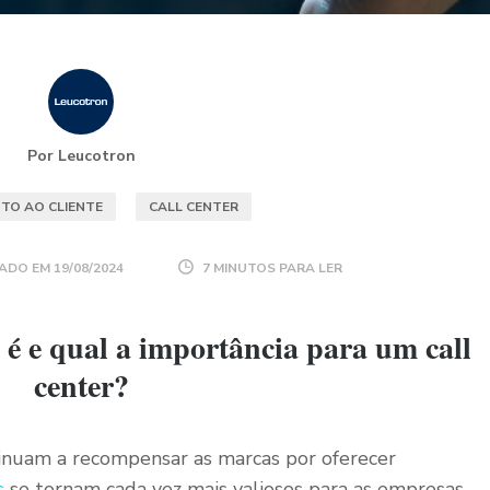
Por Leucotron
TO AO CLIENTE
CALL CENTER
ADO EM
19/08/2024
7 MINUTOS PARA LER
 é e qual a importância para um call
center?
nuam a recompensar as marcas por oferecer
s
se tornam cada vez mais valiosos para as empresas