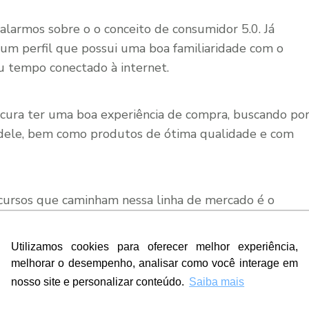
alarmos sobre o o conceito de consumidor 5.0. Já
m perfil que possui uma boa familiaridade com o
eu tempo conectado à internet.
ocura ter uma boa experiência de compra, buscando po
dele, bem como produtos de ótima qualidade e com
recursos que caminham nessa linha de mercado é o
osos e-commerces. Vale destacar que esse perfil de
pos de leads, pois fazem parte da geração Y e Z, já
Utilizamos cookies para oferecer melhor experiência,
ma, é fundamental saber como garantir a melhor
melhorar o desempenho, analisar como você interage em
 algumas dicas.
nosso site e personalizar conteúdo.
Saiba mais