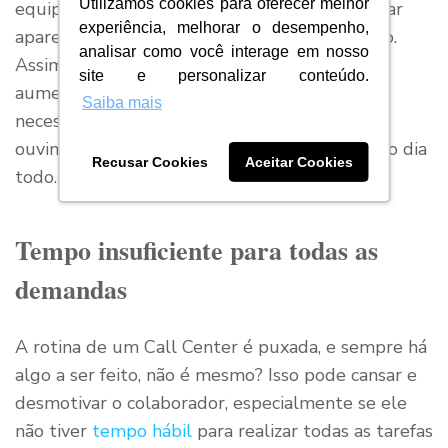
Utilizamos cookies para oferecer melhor
equipe de problemas de audição, basta instalar
experiência, melhorar o desempenho,
aparelhos que permitam a regulação do áudio.
analisar como você interage em nosso
Assim, o colaborador terá autonomia para
site e personalizar conteúdo.
aumentar ou diminuir o volume quando for
Saiba mais
necessário e, dessa forma, não precisará ficar
ouvindo ruídos constantes ou vozes elevadas o dia
Recusar Cookies
Aceitar Cookies
todo.
Tempo insuficiente para todas as
demandas
A rotina de um Call Center é puxada, e sempre há
algo a ser feito, não é mesmo? Isso pode cansar e
desmotivar o colaborador, especialmente se ele
não tiver
tempo hábil
para realizar todas as tarefas