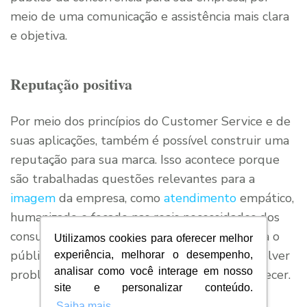
meio de uma comunicação e assistência mais clara
e objetiva.
Reputação positiva
Por meio dos princípios do Customer Service e de
suas aplicações, também é possível construir uma
reputação para sua marca. Isso acontece porque
são trabalhadas questões relevantes para a
imagem
da empresa, como
atendimento
empático,
humanizado e focado nas reais necessidades dos
consumidores. Com isso, é fundamentado para o
Utilizamos cookies para oferecer melhor
público que seu negócio se preocupa em resolver
experiência, melhorar o desempenho,
analisar como você interage em nosso
problemas, evitando que eles voltem a acontecer.
site e personalizar conteúdo.
Saiba mais