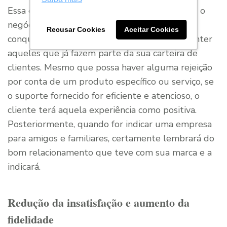
Essa estratégia é de muita rentabilidade para o
negócio, pois melhor — e mais barato — que
Recusar Cookies
Aceitar Cookies
conquistar um novo consumidor é reter e manter
aqueles que já fazem parte da sua carteira de
clientes. Mesmo que possa haver alguma rejeição
por conta de um produto específico ou serviço, se
o suporte fornecido for eficiente e atencioso, o
cliente terá aquela experiência como positiva.
Posteriormente, quando for indicar uma empresa
para amigos e familiares, certamente lembrará do
bom relacionamento que teve com sua marca e a
indicará.
Redução da insatisfação e aumento da
fidelidade