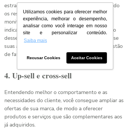
estratégias de sucesso do cliente estão surtindo
Utilizamos cookies para oferecer melhor
os resultados esperados, é essencial realizar o
experiência, melhorar o desempenho,
monitoramento constante das métricas e
analisar como você interage em nosso
indicadores do setor de
atendimento
. Por meio
site e personalizar conteúdo.
desses recursos, é possível ter uma visão real se
Saiba mais
suas ações estão atraindo mais clientes e se estão
de fato tendo bons resultados com as vendas.
Recusar Cookies
Aceitar Cookies
4. Up-sell e cross-sell
Entendendo melhor o comportamento e as
necessidades do cliente, você consegue ampliar as
ofertas de sua marca, de modo a oferecer
produtos e serviços que são complementares aos
já adquiridos.