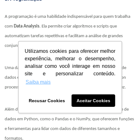
A programação é uma habilidade indispensável para quem trabalha
com
Data Analysis
. Ela permite criar algoritmos e scripts que
automatizam tarefas repetitivas e facilitam a análise de grandes
conjuntos de dados.
Utilizamos cookies para oferecer melhor
experiência, melhorar o desempenho,
analisar como você interage em nosso
Uma das linguagens de programação mais usadas para análise de
site e personalizar conteúdo.
dados é o Python. Com uma sintaxe simples e intuitiva, o Python
Saiba mais
processa grandes quantidades de dados com eficiência e rapidez.
Recusar Cookies
Aceitar Cookies
Além disso, existem diversas bibliotecas específicas para análise de
dados em Python, como o Pandas e o NumPy, que oferecem funções
e ferramentas para lidar com dados de diferentes tamanhos e
formatos.