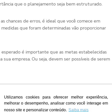
ortância que o planejamento seja bem estruturado.
ir as chances de erros, é ideal que você comece em
as medidas que foram determinadas vão proporcionar
 esperado é importante que as metas estabelecidas
a sua empresa. Ou seja, devem ser possíveis de serem
cá-lo em prática. Sendo assim, é necessário, antes de
Utilizamos cookies para oferecer melhor experiência,
melhorar o desempenho, analisar como você interage em
 as partes envolvidas na ação estão cientes do processo
nosso site e personalizar conteúdo.
Saiba mais
so, é nesse momento que será feito o mapeamento das