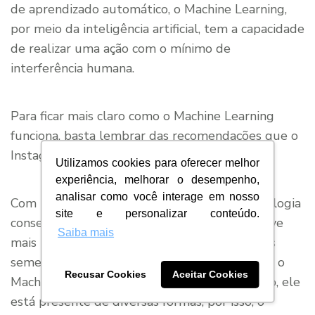
de aprendizado automático, o Machine Learning,
por meio da inteligência artificial, tem a capacidade
de realizar uma ação com o mínimo de
interferência humana.
Para ficar mais claro como o Machine Learning
funciona, basta lembrar das recomendações que o
Instagram e Facebook enviam para você.
Utilizamos cookies para oferecer melhor
experiência, melhorar o desempenho,
analisar como você interage em nosso
Com base nas suas últimas pesquisas, a tecnologia
site e personalizar conteúdo.
consegue verificar quais foram os termos-chave
Saiba mais
mais pesquisados e envia para você sugestões
semelhantes. Esse, é só um exemplo de como o
Recusar Cookies
Aceitar Cookies
Machine Learning funciona. No nosso cotidiano, ele
está presente de diversas formas, por isso, o