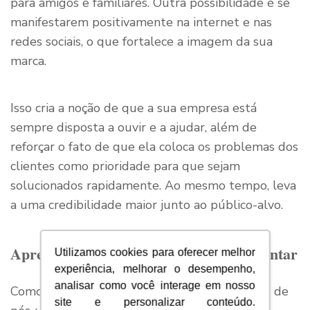
para amigos e familiares. Outra possibilidade é se
manifestarem positivamente na internet e nas
redes sociais, o que fortalece a imagem da sua
marca.
Isso cria a noção de que a sua empresa está
sempre disposta a ouvir e a ajudar, além de
reforçar o fato de que ela coloca os problemas dos
clientes como prioridade para que sejam
solucionados rapidamente. Ao mesmo tempo, leva
a uma credibilidade maior junto ao público-alvo.
Apresentação de um produto complementar
Utilizamos cookies para oferecer melhor
experiência, melhorar o desempenho,
analisar como você interage em nosso
Como já dissemos, para ter uma eficiente ação de
site e personalizar conteúdo.