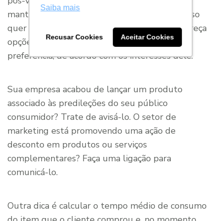
pós-venda, a exigência é que a instituição
Saiba mais
mantenha contato constante com o cliente. Isso
quer dizer que é importante que a marca ofereça
Recusar Cookies
Aceitar Cookies
opções de compra com certa frequência e, de
preferência, de acordo com os interesses dele.
Sua empresa acabou de lançar um produto
associado às predileções do seu público
consumidor? Trate de avisá-lo. O setor de
marketing está promovendo uma ação de
desconto em produtos ou serviços
complementares? Faça uma ligação para
comunicá-lo.
Outra dica é calcular o tempo médio de consumo
do item que o cliente comprou e, no momento