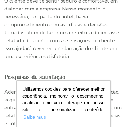
O cliente deve se sentir seguro e confortável em
dialogar com a empresa. Nesse momento, é
necessário, por parte do hotel, haver
comprometimento com as críticas e decisões
tomadas, além de fazer uma releitura do impasse
relatado de acordo com as sensações do cliente.
Isso ajudará reverter a reclamação do cliente em
uma experiência satisfatória.
Pesquisas de satisfação
Utilizamos cookies para oferecer melhor
Ademais, é válido realizar pesquisas de satisfação,
experiência, melhorar o desempenho,
já que essa ferramenta auxilia na eliminação de
analisar como você interage em nosso
entraves no empreendimento. A esse respeito, um
site e personalizar conteúdo.
relatório bem elaborado contendo as experiências
Saiba mais
e críticas dos seus clientes é uma importante