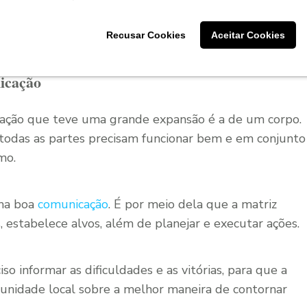
 de acordo com a sua realidade e adapte os princípios às
os começar?
Recusar Cookies
Aceitar Cookies
icação
ação que teve uma grande expansão é a de um corpo.
 todas as partes precisam funcionar bem e em conjunto
mo.
uma boa
comunicação
. É por meio dela que a matriz
, estabelece alvos, além de planejar e executar ações.
o informar as dificuldades e as vitórias, para que a
a unidade local sobre a melhor maneira de contornar