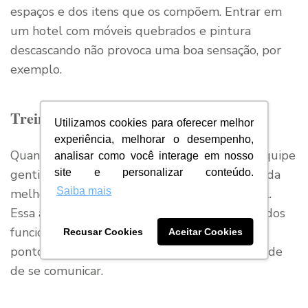
espaços e dos itens que os compõem. Entrar em
um hotel com móveis quebrados e pintura
descascando não provoca uma boa sensação, por
exemplo.
Treine a equipe
Utilizamos cookies para oferecer melhor
experiência, melhorar o desempenho,
Quando o assunto é hospitalidade, ter uma equipe
analisar como você interage em nosso
site e personalizar conteúdo.
gentil e preparada para receber os hóspedes da
Saiba mais
melhor forma possível é um cuidado essencial.
Essa atenção deve começar já na contratação dos
funcionários, em que devem ser observados
Recusar Cookies
Aceitar Cookies
pontos como cordialidade, empatia e capacidade
de se comunicar.